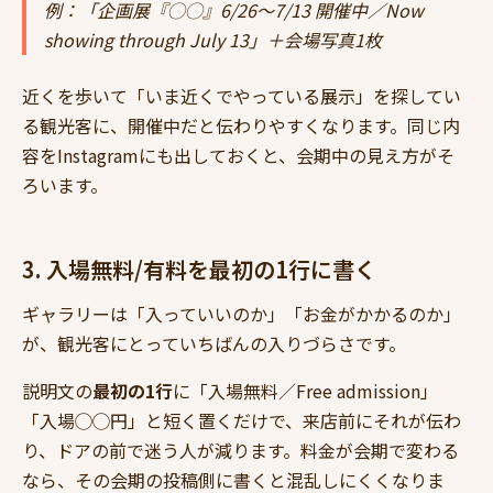
例：「企画展『◯◯』6/26〜7/13 開催中／Now
showing through July 13」＋会場写真1枚
近くを歩いて「いま近くでやっている展示」を探してい
る観光客に、開催中だと伝わりやすくなります。同じ内
容をInstagramにも出しておくと、会期中の見え方がそ
ろいます。
3. 入場無料/有料を最初の1行に書く
ギャラリーは「入っていいのか」「お金がかかるのか」
が、観光客にとっていちばんの入りづらさです。
説明文の
最初の1行
に「入場無料／Free admission」
「入場◯◯円」と短く置くだけで、来店前にそれが伝わ
り、ドアの前で迷う人が減ります。料金が会期で変わる
なら、その会期の投稿側に書くと混乱しにくくなりま