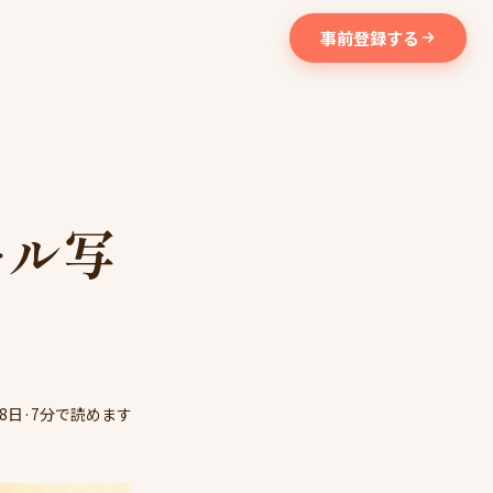
事前登録する
ール写
28日
·
7分で読めます