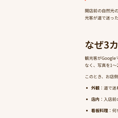
開店前の自然光の
光客が道で迷っ
なぜ3
観光客がGoog
なく、写真を1〜
このとき、お店側
外観
：道で迷
店内
：入店前
看板料理
：何