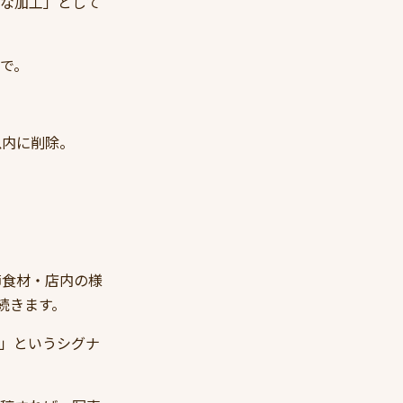
度な加工」として
帯で。
以内に削除。
節食材・店内の様
続きます。
店」というシグナ