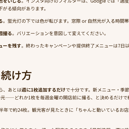
色をいじる
。インスタ向けのフィルターは、Googleでは「過
下がる傾向があります。
る
。蛍光灯の下では色が転びます。窓際 or 自然光が入る時間
週撮る
。バリエーションを意図して変えてください。
ューを残す
。終わったキャンペーンや提供終了メニューは7日
の続け方
ら、あとは
週に1枚追加するだけ
で十分です。新メニュー・季
手元——どれか1枚を毎週金曜の開店前に撮る、と決めるだけで
、半年で約24枚。観光客が見たときに「ちゃんと動いているお