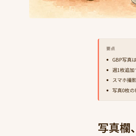
要点
GBP写真
週1枚追
スマホ撮
写真0枚
写真欄