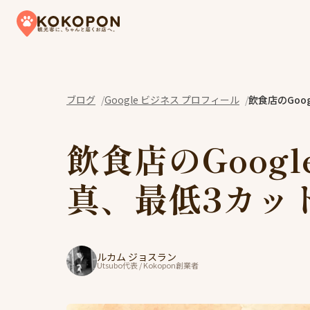
Skip to content
ブログ
Google ビジネス プロフィール
飲食店のGo
飲食店のGoog
真、最低3カッ
ルカム ジョスラン
Utsubo代表 / Kokopon創業者