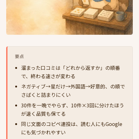
要点
溜まった口コミは「どれから返すか」の順番
で、終わる速さが変わる
ネガティブ→星だけ→外国語→好意的、の順で
さばくと詰まりにくい
30件を一晩でやらず、10件×3回に分けたほう
が速く品質も保てる
同じ文面のコピペ連投は、読む人にもGoogle
にも気づかれやすい