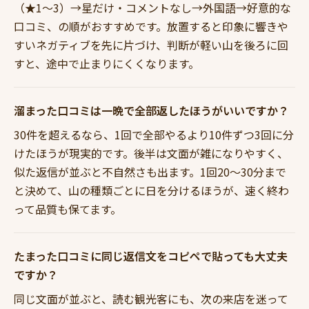
（★1〜3）→星だけ・コメントなし→外国語→好意的な
口コミ、の順がおすすめです。放置すると印象に響きや
すいネガティブを先に片づけ、判断が軽い山を後ろに回
すと、途中で止まりにくくなります。
溜まった口コミは一晩で全部返したほうがいいですか？
30件を超えるなら、1回で全部やるより10件ずつ3回に分
けたほうが現実的です。後半は文面が雑になりやすく、
似た返信が並ぶと不自然さも出ます。1回20〜30分まで
と決めて、山の種類ごとに日を分けるほうが、速く終わ
って品質も保てます。
たまった口コミに同じ返信文をコピペで貼っても大丈夫
ですか？
同じ文面が並ぶと、読む観光客にも、次の来店を迷って