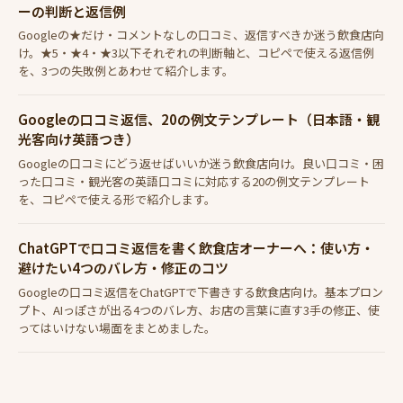
ーの判断と返信例
Googleの★だけ・コメントなしの口コミ、返信すべきか迷う飲食店向
け。★5・★4・★3以下それぞれの判断軸と、コピペで使える返信例
を、3つの失敗例とあわせて紹介します。
Googleの口コミ返信、20の例文テンプレート（日本語・観
光客向け英語つき）
Googleの口コミにどう返せばいいか迷う飲食店向け。良い口コミ・困
った口コミ・観光客の英語口コミに対応する20の例文テンプレート
を、コピペで使える形で紹介します。
ChatGPTで口コミ返信を書く飲食店オーナーへ：使い方・
避けたい4つのバレ方・修正のコツ
Googleの口コミ返信をChatGPTで下書きする飲食店向け。基本プロン
プト、AIっぽさが出る4つのバレ方、お店の言葉に直す3手の修正、使
ってはいけない場面をまとめました。