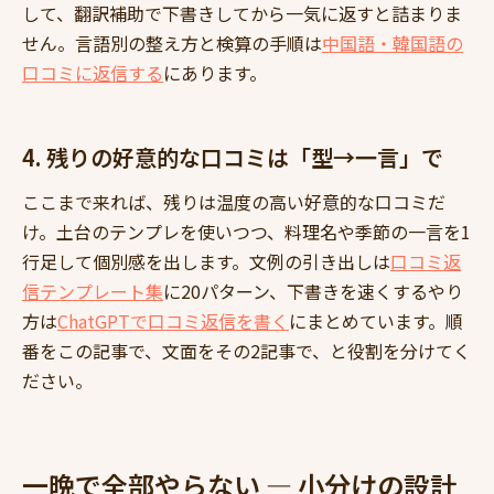
して、翻訳補助で下書きしてから一気に返すと詰まりま
せん。言語別の整え方と検算の手順は
中国語・韓国語の
口コミに返信する
にあります。
4. 残りの好意的な口コミは「型→一言」で
ここまで来れば、残りは温度の高い好意的な口コミだ
け。土台のテンプレを使いつつ、料理名や季節の一言を1
行足して個別感を出します。文例の引き出しは
口コミ返
信テンプレート集
に20パターン、下書きを速くするやり
方は
ChatGPTで口コミ返信を書く
にまとめています。順
番をこの記事で、文面をその2記事で、と役割を分けてく
ださい。
一晩で全部やらない — 小分けの設計