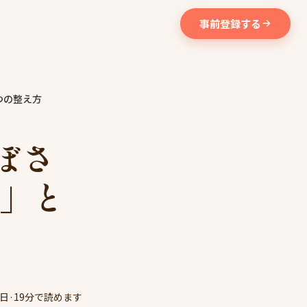
事前登録する
つの整え方
ぼさ
店」と
6日
·
19分で読めます