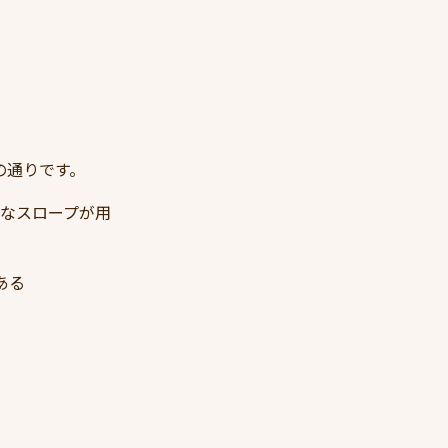
の通りです。
能なスロープが用
ある