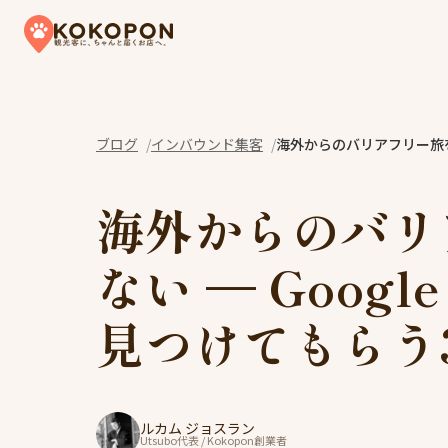
Skip to content
ブログ
インバウンド集客
海外からのバリアフリー旅を
海外からのバリ
ない — Goog
見つけてもらう
ルカム ジョスラン
Utsubo代表 / Kokopon創業者