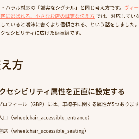
ン・ハラル対応の「誠実なシグナル」と同じ考え方です。
ヴィー
光客に選ばれる、小さなお店の誠実な伝え方
では、対応してい
応していると曖昧に書くより信頼される、という話をしました
アクセシビリティに広げた延長線です。
整え方
Pのアクセシビリティ属性を正直に設定する
ネスプロフィール（GBP）には、車椅子に関する属性が5つありま
heelchair_accessible_entrance）
heelchair_accessible_seating）