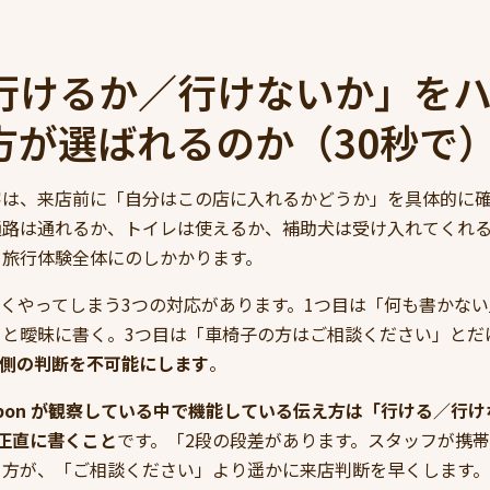
行けるか／行けないか」を
方が選ばれるのか（30秒で
客は、来店前に「自分はこの店に入れるかどうか」を具体的に
通路は通れるか、トイレは使えるか、補助犬は受け入れてくれ
て旅行体験全体にのしかかります。
くやってしまう3つの対応があります。1つ目は「何も書かない
」と曖昧に書く。3つ目は「車椅子の方はご相談ください」とだ
客側の判断を不可能にします
。
opon が観察している中で機能している伝え方は「行ける／行
正直に書くこと
です。「2段の段差があります。スタッフが携
く方が、「ご相談ください」より遥かに来店判断を早くします。