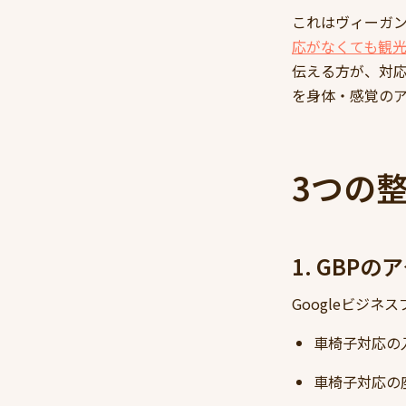
これはヴィーガ
応がなくても観
伝える方が、対
を身体・感覚の
3つの
1. GB
Googleビジ
車椅子対応の入口（w
車椅子対応の座席（w