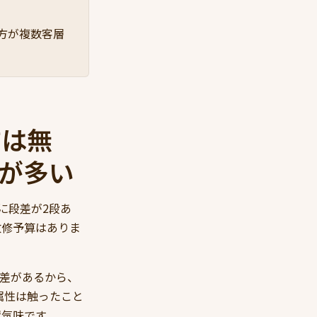
方が複数客層
方は無
が多い
に段差が2段あ
改修予算はありま
差があるから、
属性は触ったこと
置気味です。