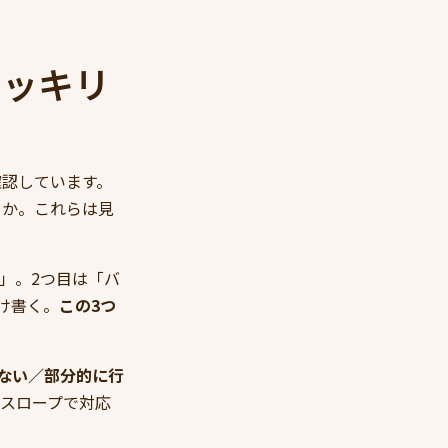
ハッキリ
）
確認しています。
るか。これらは見
」。2つ目は「バ
け書く。
この3つ
けない／部分的に行
帯スロープで対応