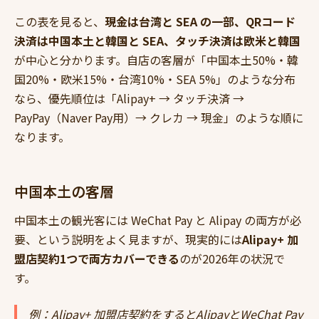
この表を見ると、
現金は台湾と SEA の一部、QRコード
決済は中国本土と韓国と SEA、タッチ決済は欧米と韓国
が中心と分かります。自店の客層が「中国本土50%・韓
国20%・欧米15%・台湾10%・SEA 5%」のような分布
なら、優先順位は「Alipay+ → タッチ決済 →
PayPay（Naver Pay用）→ クレカ → 現金」のような順に
なります。
中国本土の客層
中国本土の観光客には WeChat Pay と Alipay の両方が必
要、という説明をよく見ますが、現実的には
Alipay+ 加
盟店契約1つで両方カバーできる
のが2026年の状況で
す。
例：Alipay+ 加盟店契約をするとAlipayとWeChat Pay