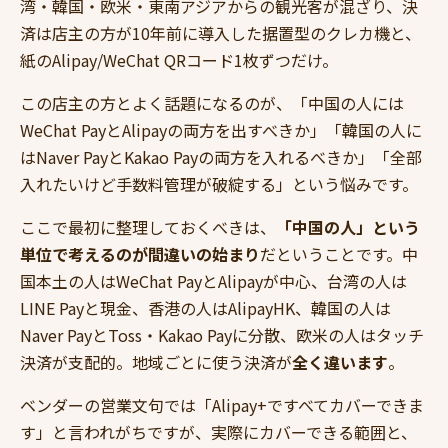
湾・韓国・欧米・東南アジアからの観光客が混ざり、決
済は店主の方が10年前に導入した据置型のクレカ機と、
紙のAlipay/WeChat QRコード1枚ずつだけ。
この店主の方とよく話題になるのが、「中国の人には
WeChat PayとAlipayの両方を出すべきか」「韓国の人に
はNaver PayとKakao Payの両方を入れるべきか」「全部
入れたいけど手数料管理が破綻する」という悩みです。
ここで最初に整理しておくべきは、
「中国の人」という
単位で考えるのが間違いの始まり
だということです。中
国本土の人はWeChat PayとAlipayが中心、台湾の人は
LINE Payと現金、香港の人はAlipayHK、韓国の人は
Naver PayとToss・Kakao Payに分散、欧米の人はタッチ
決済が支配的。地域ごとに使う決済が
全く違います
。
ベンダーの営業文句では「Alipay+ですべてカバーできま
す」と言われがちですが、実際にカバーできる範囲と、