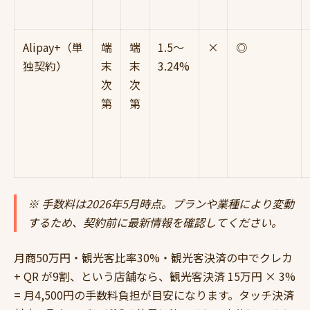
Alipay+（単
端
端
1.5〜
×
◎
独契約）
末
末
3.24%
次
次
第
第
※ 手数料は2026年5月時点。プランや業種により変動
するため、契約前に最新情報を確認してください。
月商50万円・観光客比率30%・観光客決済の中でクレカ
+ QR が9割、という店舗なら、観光客決済 15万円 × 3%
= 月4,500円の手数料負担が目安になります。タッチ決済