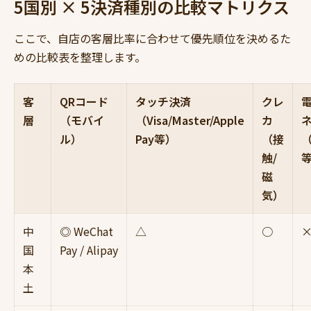
5国別 × 5決済種別の比較マトリクス
ここで、自店の客層比率に合わせて優先順位を決めるた
めの比較表を整理します。
客
QRコード
タッチ決済
クレ
層
（モバイ
（Visa/Master/Apple
カ
ル）
Pay等）
（接
（
触/
磁
気）
中
◎ WeChat
△
○
国
Pay / Alipay
本
土