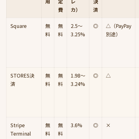
用
定
レ
決
費
カ）
済
Square
無
無
2.5〜
◎
△（PayPay
料
料
3.25%
別途）
STORES決
無
無
1.98〜
◎
△
済
料
料
3.24%
Stripe
無
無
3.6%
◎
×
Terminal
料
料