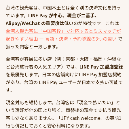
台湾の観光客は、中国本土とは全く別の決済文化を持っ
ています。
LINE Pay が中心、現金が二番手、
Alipay/WeChat の重要度は低い
のが特徴です。これは
台湾人観光客に「中国客枠」で対応するとミスマッチが
起きやすい理由 — 言語・決済・予約導線の3つの違い
で
扱った内容と一致します。
台湾客が客層に多い店（例：京都・大阪・福岡・沖縄な
ど台湾旅行者の人気エリア）では、
LINE Pay 加盟店登録
を最優先します。日本の店舗向けにLINE Pay 加盟店契約
があり、台湾の LINE Pay ユーザーが日本で支払い可能で
す。
現金対応も維持します。台湾客は「現金で払いたい」と
いう選好が他の国より強く、両替後の現金で支払う観光
客も少なくありません。「JPY cash welcome」の英語1
行も併記しておくと安心材料になります。