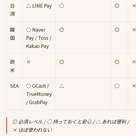
台
△ LINE Pay
○
◎
湾
韓
○ Naver
◎
◎
国
Pay / Toss /
Kakao Pay
欧
×
◎
◎
米
SEA
○ GCash /
△
○
TrueMoney
/ GrabPay
◎ 必須レベル / ○ 持っておくと安心 / △ あれば便利 /
× ほぼ使われない