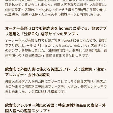
額を払っているかもしれません。外国人客を取りこぼす4つの場面と、
GBPの設定・店頭POP・PayPay・タッチ決済で月額0円から塞ぐ最小
の導線を、物販・体験・カフェの例で観察ベースに整理しました。
オーナー英語ゼロでも観光客を honest に受ける、翻訳アプ
リ運用と「沈黙OK」店頭サインのテンプレ
オーナー本人が英語ゼロでも観光客を honest に受けるための、翻訳
アプリ運用3ルールと「Smartphone translate welcome」店頭サイン
のテンプレを整理しました。GBP説明文1行、指差し会話帳5場面、観
光客側への「待ち時間OK」事前共有まで具体例つきです。
飲食店で外国人客に使える英語15フレーズ：席案内・注文・
アレルギー・会計の場面別
外国人のお客さんが来た時にフリーズしてしまう飲食店向け。来店か
ら会計までの場面別に英語15フレーズを、カタカナ発音ヒントつきで
まとめました。レジ脇に貼れる構成です。
飲食店アレルギー対応の英語：特定原材料8品目の表記＋外
国人客への返答スクリプト