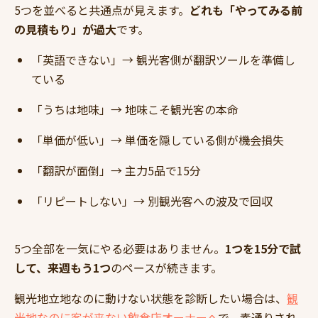
5つを並べると共通点が見えます。
どれも「やってみる前
の見積もり」が過大
です。
「英語できない」→ 観光客側が翻訳ツールを準備し
ている
「うちは地味」→ 地味こそ観光客の本命
「単価が低い」→ 単価を隠している側が機会損失
「翻訳が面倒」→ 主力5品で15分
「リピートしない」→ 別観光客への波及で回収
5つ全部を一気にやる必要はありません。
1つを15分で試
して、来週もう1つ
のペースが続きます。
観光地立地なのに動けない状態を診断したい場合は、
観
光地なのに客が来ない飲食店オーナーへ
で、素通りされ