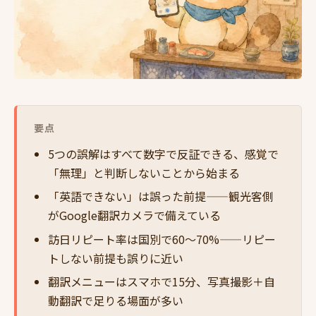
要点
5つの誤解はすべて数字で反証できる、感覚で
「無理」と判断しないことから始まる
「英語できない」は誤った前提——観光客側
がGoogle翻訳カメラで備えている
訪日リピート率は国別で60〜70%——リピー
トしない前提も誤りに近い
翻訳メニューはスマホで15分、写真撮影＋自
動翻訳で足りる場面が多い