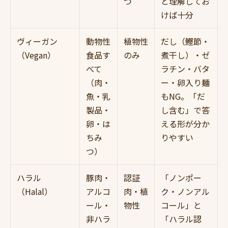
つ
と理解してお
けば十分
ヴィーガン
動物性
植物性
だし（鰹節・
（Vegan）
食品す
のみ
煮干し）・ゼ
べて
ラチン・バタ
（肉・
ー・卵入り麺
魚・乳
もNG。「だ
製品・
し含む」で答
卵・は
える形が分か
ちみ
りやすい
つ）
ハラル
豚肉・
認証
「ノンポー
（Halal）
アルコ
肉・植
ク・ノンアル
ール・
物性
コール」と
非ハラ
「ハラル認