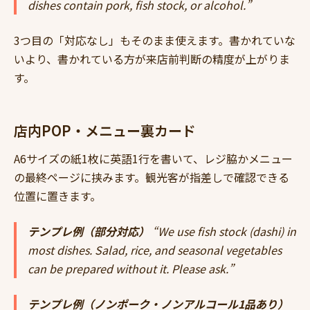
dishes contain pork, fish stock, or alcohol.”
3つ目の「対応なし」もそのまま使えます。書かれていな
いより、書かれている方が来店前判断の精度が上がりま
す。
店内POP・メニュー裏カード
A6サイズの紙1枚に英語1行を書いて、レジ脇かメニュー
の最終ページに挟みます。観光客が指差しで確認できる
位置に置きます。
テンプレ例（部分対応）
“We use fish stock (dashi) in
most dishes. Salad, rice, and seasonal vegetables
can be prepared without it. Please ask.”
テンプレ例（ノンポーク・ノンアルコール1品あり）