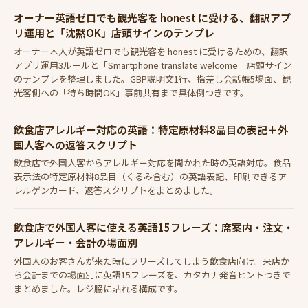
オーナー英語ゼロでも観光客を honest に受ける、翻訳アプ
リ運用と「沈黙OK」店頭サインのテンプレ
オーナー本人が英語ゼロでも観光客を honest に受けるための、翻訳
アプリ運用3ルールと「Smartphone translate welcome」店頭サイン
のテンプレを整理しました。GBP説明文1行、指差し会話帳5場面、観
光客側への「待ち時間OK」事前共有まで具体例つきです。
飲食店アレルギー対応の英語：特定原材料8品目の表記＋外
国人客への返答スクリプト
飲食店で外国人客からアレルギー対応を聞かれた時の英語対応。食品
表示法の特定原材料8品目（くるみ含む）の英語表記、印刷できるア
レルゲンカード、返答スクリプトをまとめました。
飲食店で外国人客に使える英語15フレーズ：席案内・注文・
アレルギー・会計の場面別
外国人のお客さんが来た時にフリーズしてしまう飲食店向け。来店か
ら会計までの場面別に英語15フレーズを、カタカナ発音ヒントつきで
まとめました。レジ脇に貼れる構成です。