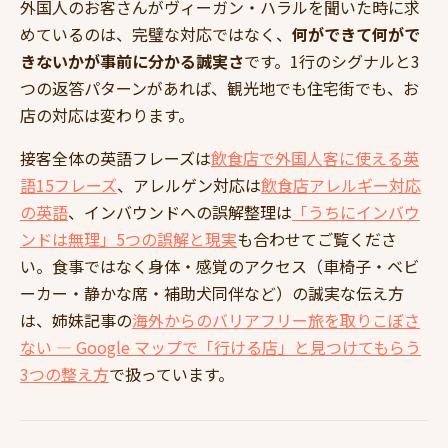
外国人のお客さんがヴィーガン・ハラルを聞いた時に求
めているのは、完璧な対応ではなく、
何ができて何がで
きないかが事前に分かる誠実さ
です。1行のシグナルと3
つの返答パターンがあれば、観光地でも住宅街でも、お
店の対応は変わります。
接客全体の英語フレーズは
飲食店で外国人客に使える英
語15フレーズ
、アレルゲン対応は
飲食店アレルギー対応
の英語
、インバウンドへの誤解整理は
「うちにインバウ
ンドは無理」5つの誤解と現実
も合わせてご覧くださ
い。食事ではなく身体・感覚のアクセス（車椅子・ベビ
ーカー・静かな席・補助犬同伴など）の誠実な伝え方
は、姉妹記事の
海外からのバリアフリー旅を取りこぼさ
ない — Google マップで「行ける店」と見つけてもらう
3つの整え方
で扱っています。