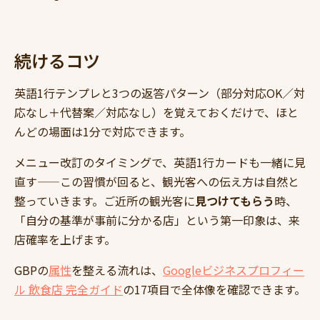
続けるコツ
英語1行テンプレと3つの返答パターン（部分対応OK／対
応なし＋代替案／対応なし）を覚えておくだけで、ほと
んどの場面は1分で対応できます。
メニュー改訂のタイミングで、英語1行カードも一緒に見
直す——この習慣が回ると、観光客への伝え方は自然と
整っていきます。ご近所の観光客に
見つけてもらう
時、
「自分の基準が事前に分かる店」という第一印象は、来
店確率を上げます。
GBPの
属性
を整える流れは、
Googleビジネスプロフィー
ル 飲食店 完全ガイド
の17項目で全体像を確認できます。