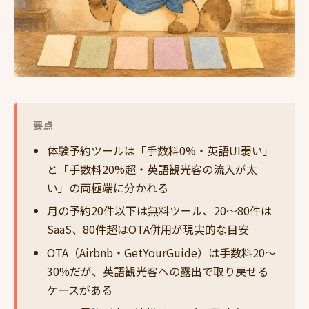
要点
体験予約ツールは「手数料0%・英語UI弱い」
と「手数料20%超・英語観光客の流入が太
い」の両極端に分かれる
月の予約20件以下は無料ツール、20〜80件は
SaaS、80件超はOTA併用が現実的な目安
OTA（Airbnb・GetYourGuide）は手数料20〜
30%だが、英語観光客への露出で取り戻せる
ケースがある