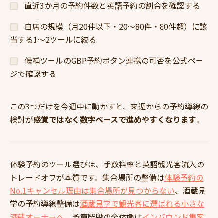
直近3か月の予約件数と英語予約の割合を確認する
自店の規模（月20件以下・20〜80件・80件超）に該
当する1〜2ツールに絞る
候補ツールのGBP予約ボタン連携の可否を公式ペー
ジで確認する
この3つだけを今週中に動かすと、来週からの予約導線の
検討が
感覚ではなく数字ベースで進めやすくなります
。
体験予約のツール選びは、手数料率と英語観光客流入の
トレードオフが本質です。集合場所の整備は
体験予約の
No.1キャンセル理由は集合場所が見つからない
、酒蔵見
学の予約導線整備は
酒蔵見学で観光客に選ばれる小さな
酒蔵オーナーへ
、予算階段の全体像は
インバウンド集客