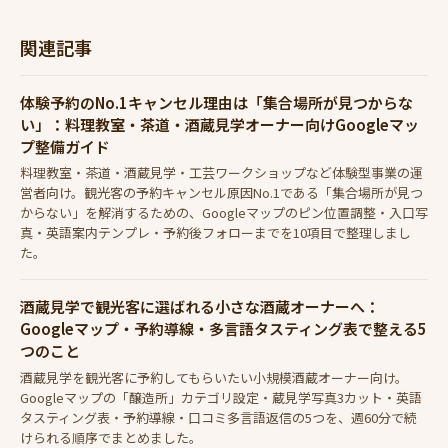
関連記事
体験予約のNo.1キャンセル理由は「集合場所が見つからな
い」：料理教室・茶道・酒蔵見学オーナー向けGoogleマッ
プ整備ガイド
料理教室・茶道・酒蔵見学・工芸ワークショップなど体験型事業の運
営者向け。観光客の予約キャンセル原因No.1である「集合場所が見つ
からない」を解消するための、Googleマップのピン位置調整・入口写
真・英語案内テンプレ・予約後フォローまでを10項目で整理しまし
た。
酒蔵見学で観光客に選ばれる小さな酒蔵オーナーへ：
Googleマップ・予約導線・多言語タスティング表で整える5
つのこと
酒蔵見学を観光客に予約してもらいたい小規模酒蔵オーナー向け。
Googleマップの「醸造所」カテゴリ設定・蔵見学写真3カット・英語
タスティング表・予約導線・口コミ多言語返信の5つを、週60分で続
けられる順序でまとめました。