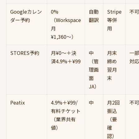
Googleカレン
0%
自動
Stripe
不
ダー予約
（Workspace
翻訳
等併
月
用
¥1,360〜）
STORES予約
月¥0〜＋決
中
月末
一
済4.9%＋¥99
（管
締め
対
理画
翌月
面
末
JA）
Peatix
4.9%＋¥99/
中
月2回
不
有料チケット
振込
（業界共有
（要
値）
確
認）