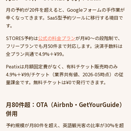
月の予約が20件を超えると、Googleフォームの手作業が
辛くなってきます。SaaS型予約ツールに移行する境目で
す。
STORES予約は
公式の料金プラン
が月¥0〜の段階制で、
フリープランでも月50件まで対応します。決済手数料は
全プラン共通で4.9%＋¥99。
Peatixは月額固定費がなく、有料チケット販売時のみ
4.9%＋¥99/チケット（業界共有値、2026-05時点）の従
量課金です。無料チケットは¥0で発行できます。
月80件超：OTA（Airbnb・GetYourGuide）
併用
予約規模が月80件を超え、英語観光客の比率が30%を超