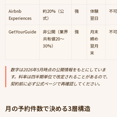
Airbnb
約20%（公
強
体験
不
Experiences
式）
翌日
GetYourGuide
非公開（業界
強
月末
不
共有値20〜
締め
30%）
翌月
末
数字は2026年5月時点の公開情報をもとにしていま
す。料率は四半期単位で改定されることがあるので、
契約前に必ず公式ページで再確認してください。
月の予約件数で決める3層構造