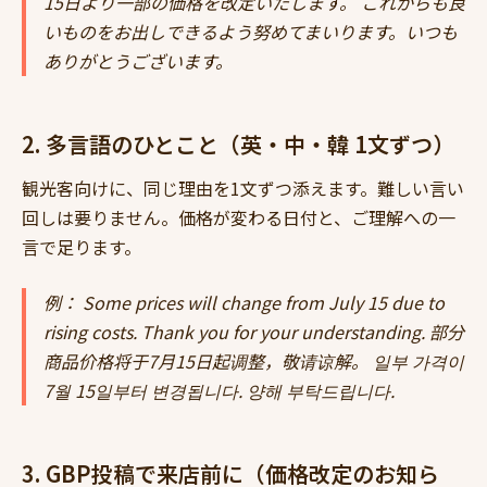
15日より一部の価格を改定いたします。 これからも良
いものをお出しできるよう努めてまいります。いつも
ありがとうございます。
2. 多言語のひとこと（英・中・韓 1文ずつ）
観光客向けに、同じ理由を1文ずつ添えます。難しい言い
回しは要りません。価格が変わる日付と、ご理解への一
言で足ります。
例： Some prices will change from July 15 due to
rising costs. Thank you for your understanding. 部分
商品价格将于7月15日起调整，敬请谅解。 일부 가격이
7월 15일부터 변경됩니다. 양해 부탁드립니다.
3. GBP投稿で来店前に（価格改定のお知ら