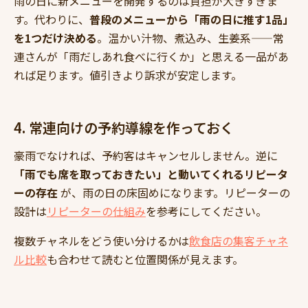
雨の日に新メニューを開発するのは負担が大きすぎま
す。代わりに、
普段のメニューから「雨の日に推す1品」
を1つだけ決める
。温かい汁物、煮込み、生姜系——常
連さんが「雨だしあれ食べに行くか」と思える一品があ
れば足ります。値引きより訴求が安定します。
4. 常連向けの予約導線を作っておく
豪雨でなければ、予約客はキャンセルしません。逆に
「雨でも席を取っておきたい」と動いてくれるリピータ
ーの存在
が、雨の日の床固めになります。リピーターの
設計は
リピーターの仕組み
を参考にしてください。
複数チャネルをどう使い分けるかは
飲食店の集客チャネ
ル比較
も合わせて読むと位置関係が見えます。