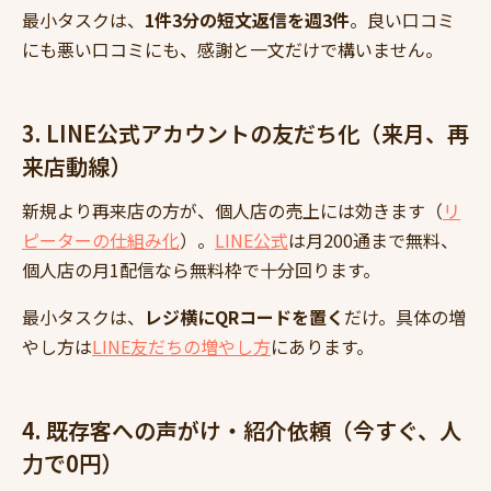
最小タスクは、
1件3分の短文返信を週3件
。良い口コミ
にも悪い口コミにも、感謝と一文だけで構いません。
3. LINE公式アカウントの友だち化（来月、再
来店動線）
新規より再来店の方が、個人店の売上には効きます（
リ
ピーターの仕組み化
）。
LINE公式
は月200通まで無料、
個人店の月1配信なら無料枠で十分回ります。
最小タスクは、
レジ横にQRコードを置く
だけ。具体の増
やし方は
LINE友だちの増やし方
にあります。
4. 既存客への声がけ・紹介依頼（今すぐ、人
力で0円）