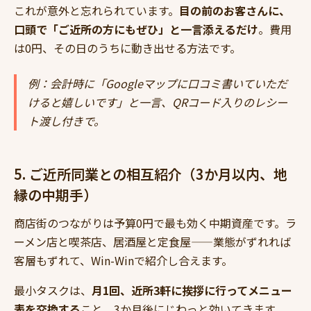
これが意外と忘れられています。
目の前のお客さんに、
口頭で「ご近所の方にもぜひ」と一言添えるだけ
。費用
は0円、その日のうちに動き出せる方法です。
例：会計時に「Googleマップに口コミ書いていただ
けると嬉しいです」と一言、QRコード入りのレシー
ト渡し付きで。
5. ご近所同業との相互紹介（3か月以内、地
縁の中期手）
商店街のつながりは予算0円で最も効く中期資産です。ラ
ーメン店と喫茶店、居酒屋と定食屋——業態がずれれば
客層もずれて、Win-Winで紹介し合えます。
最小タスクは、
月1回、近所3軒に挨拶に行ってメニュー
表を交換する
こと。3か月後にじわっと効いてきます。