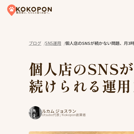
Skip to content
ブログ
SNS運用
個人店のSNSが続かない問題、月3
個人店のSNS
続けられる運用
ルカム ジョスラン
Utsubo代表 / Kokopon創業者