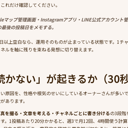
、これだけ確認してください。
gleマップ管理画面・Instagramアプリ・LINE公式アカウン
の最後の投稿日をメモする。
0日以上空白なら、運用そのものが止まっている状態です。1チ
ャネルを軸に残りを束ねる発想に切り替えます。
続かない」が起きるか（30
ない原因を、性格や根気のせいにしているオーナーさんが多い
造があります。
写真を撮る・文章を考える・チャネルごとに書き分ける
の3段階
す。1投稿あたり20分かかると、週3で月12回、4時間使う計