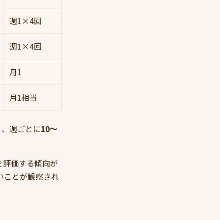
週1×4回
週1×4回
月1
月1相当
く、週ごとに
10〜
を評価する傾向が
いことが観察され