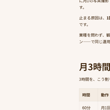
に月1の写真撮影
す。
止まる原因は、
です。
業種を問わず、
ン——で同じ運
月3時
3時間を、こう割
時間
動作
60分
月1