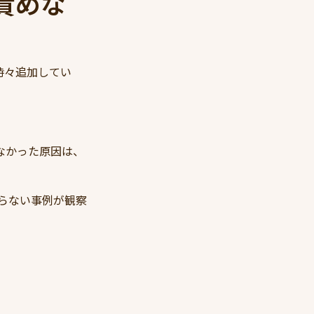
責めな
も時々追加してい
なかった原因は、
らない事例が観察