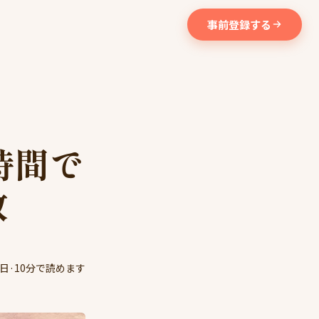
事前登録する
時間で
敗
7日
·
10分で読めます