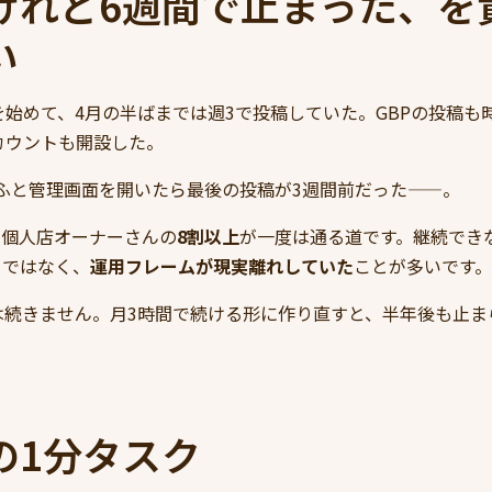
けれど6週間で止まった、を
い
ramを始めて、4月の半ばまでは週3で投稿していた。GBPの投稿
アカウントも開設した。
ふと管理画面を開いたら最後の投稿が3週間前だった——。
、個人店オーナーさんの
8割以上
が一度は通る道です。継続でき
さではなく、
運用フレームが現実離れしていた
ことが多いです。
は続きません。月3時間で続ける形に作り直すと、半年後も止ま
の1分タスク