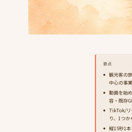
要点
観光客の旅マ
中心の事
動画を始め
容・既存G
TikTok
り、1つか
縦15秒1