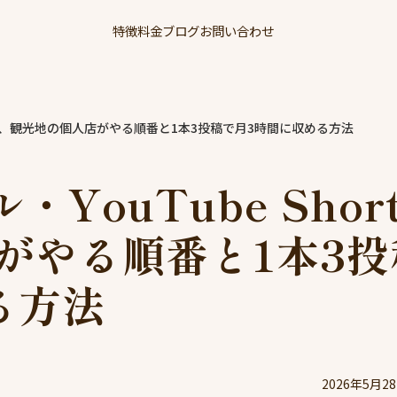
特徴
料金
ブログ
お問い合わせ
horts、観光地の個人店がやる順番と1本3投稿で月3時間に収める方法
・YouTube Shor
がやる順番と1本3投
る方法
2026年5月2