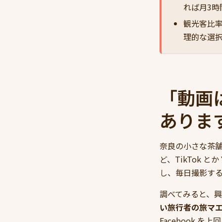
れば月3時
観光客比率
理的な選
「動画
ありま
奈良の小さな茶舗
ど、TikTok と
し、毎日撮影す
調べてみると、
い旅行者の旅マエ計
Facebook を