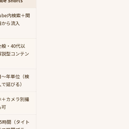
ube Shorts
Tube内検索＋関
画から流入
全般・40代以
解説型コンテン
月〜年単位（検
入で延びる）
ホ＋カメラ別撮
も可
〜5時間（タイト