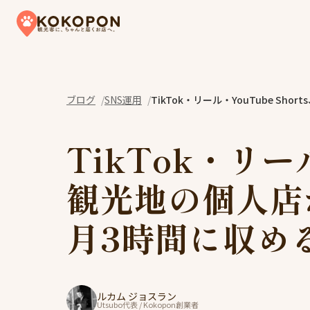
Skip to content
ブログ
SNS運用
TikTok・リール・YouTube S
TikTok・リール
観光地の個人店
月3時間に収め
ルカム ジョスラン
Utsubo代表 / Kokopon創業者