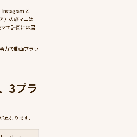
tagram と
ジア）の旅マエは
客の旅マエ計画には届
用余力で動画プラッ
ts、3プラ
が異なります。