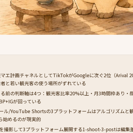
エ計画チャネルとしてTikTokがGoogleに次ぐ2位（Arival 20
業者と若い観光客の使う場所がずれている
る前の判断軸は4つ：観光客比率20%以上・月3時間枠あり・
BP+IGが回っている
/リール/YouTube Shortsの3プラットフォームはアルゴリズム
ら始めるのが現実的
本を撮影して3プラットフォーム展開する1-shoot-3-postは編