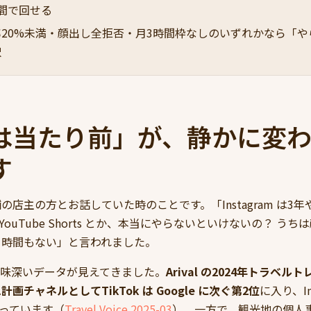
間で回せる
20%未満・顔出し全拒否・月3時間枠なしのいずれかなら「や
択
は当たり前」が、静かに変
す
の店主の方とお話していた時のことです。「Instagram は3
か YouTube Shorts とか、本当にやらないといけないの？ 
る時間もない」と言われました。
興味深いデータが見えてきました。
Arival の2024年トラベ
画チャネルとしてTikTok は Google に次ぐ第2位
に入り、Ins
上回っています（
Travel Voice 2025-03
）。一方で、観光地の個人