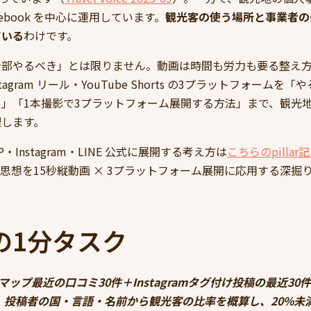
 Facebook を中心に運用しています。
観光客の使う場所と事業者の
ている
わけです。
全部やるべき」とは限りません。動画は時間も労力も要る整え
nstagram リール・YouTube Shorts の3プラットフォームを
」「1本撮影で3プラットフォーム展開する方法」まで、観光
理します。
BP・Instagram・LINE 公式に展開する考え方は
こちらのpillar
思想を15秒縦動画 × 3プラットフォーム展開に応用する深掘
の1分タスク
leマップ最近の口コミ30件＋Instagramタグ付け投稿の最近3
。投稿者の国・言語・名前から観光客の比率を概算し、20%未