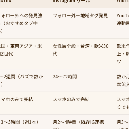
ikTok
Instagram リール
YouT
フォロー外への発見強
フォロー外＋地域タグ発見
You
い（おすすめタブ中
連動
心）
韓国・東南アジア・米
女性層全般・台湾・欧米30
欧米
国Z世代
代
上・
ツ
1〜2週間（バズで数か
24〜72時間
数か
月）
索流
スマホのみで完結
スマホのみで完結
スマ
りで
月3〜5時間（週1本）
月2〜4時間（既存IG連携
月3