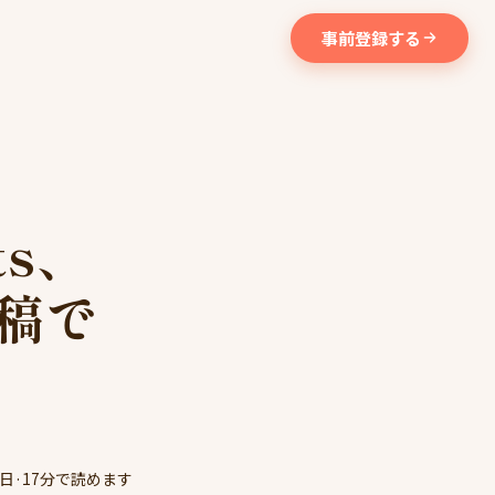
事前登録する
ts、
稿で
8日
·
17分で読めます