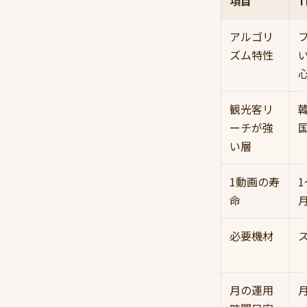
項目
T
アルゴリ
ズム特性
観光客リ
ーチが強
い層
1動画の寿
命
必要機材
月の運用