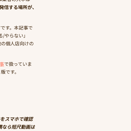
発信する場所が、
方です。本記事で
「やる/やらない」
地の個人店向けの
記事
で扱っていま
り版です。
0件をスマホで確認
満なら短尺動画は