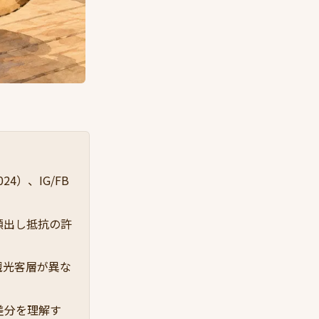
24）、IG/FB
顔出し抵抗の許
と観光客層が異な
集差分を理解す