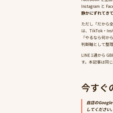
Instagram と
静かにずれてき
ただし「だから
は、TikTok・I
「やるなら何から
判断軸として整
LINE 1通から G
す。本記事は同じ
今すぐ
自店のGoog
してください