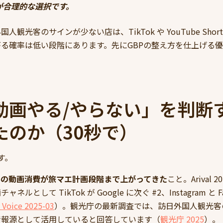
が合理的な選択です。
人観光客のサインが少ない店は、TikTok や YouTube Shor
る確率は低い段階にあります。先にGBPの整え方を仕上げる
動画やる/やらない」を判断
たのか（30秒で）
す。
客の動画消費が旅マエ計画段階まで上がってきた
こと。Arival 
ルとして TikTok が Google に次ぐ #2、Instagram と F
l Voice 2025-03
）。観光庁の最新調査では、訪日外国人観光客の
情報源として活用していると回答しています（
観光庁 2025
）。