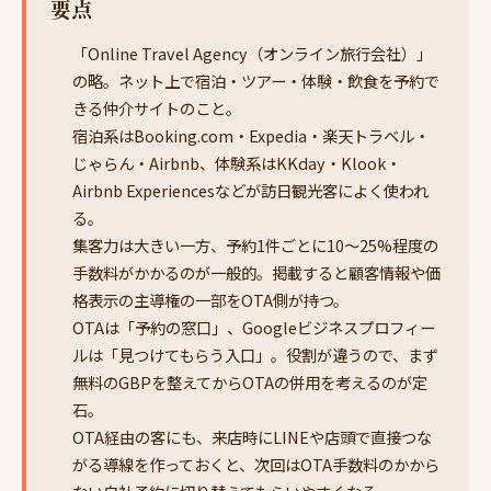
要点
「Online Travel Agency（オンライン旅行会社）」
の略。ネット上で宿泊・ツアー・体験・飲食を予約で
きる仲介サイトのこと。
宿泊系はBooking.com・Expedia・楽天トラベル・
じゃらん・Airbnb、体験系はKKday・Klook・
Airbnb Experiencesなどが訪日観光客によく使われ
る。
集客力は大きい一方、予約1件ごとに10〜25%程度の
手数料がかかるのが一般的。掲載すると顧客情報や価
格表示の主導権の一部をOTA側が持つ。
OTAは「予約の窓口」、Googleビジネスプロフィー
ルは「見つけてもらう入口」。役割が違うので、まず
無料のGBPを整えてからOTAの併用を考えるのが定
石。
OTA経由の客にも、来店時にLINEや店頭で直接つな
がる導線を作っておくと、次回はOTA手数料のかから