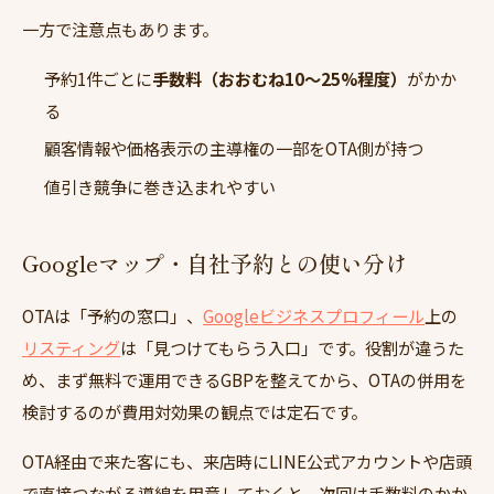
一方で注意点もあります。
予約1件ごとに
手数料（おおむね10〜25%程度）
がかか
る
顧客情報や価格表示の主導権の一部をOTA側が持つ
値引き競争に巻き込まれやすい
Googleマップ・自社予約との使い分け
OTAは「予約の窓口」、
Googleビジネスプロフィール
上の
リスティング
は「見つけてもらう入口」です。役割が違うた
め、まず無料で運用できるGBPを整えてから、OTAの併用を
検討するのが費用対効果の観点では定石です。
OTA経由で来た客にも、来店時にLINE公式アカウントや店頭
で直接つながる導線を用意しておくと、次回は手数料のかか