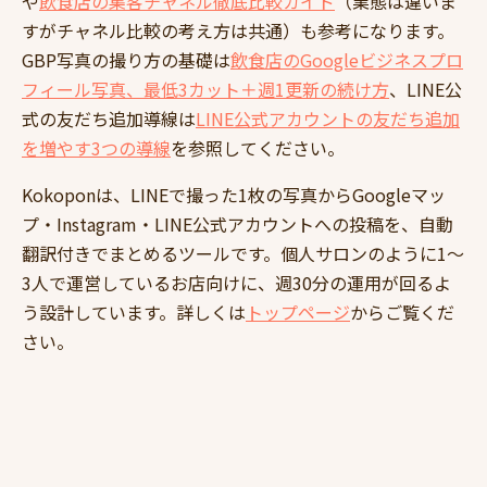
や
飲食店の集客チャネル徹底比較ガイド
（業態は違いま
すがチャネル比較の考え方は共通）も参考になります。
GBP写真の撮り方の基礎は
飲食店のGoogleビジネスプロ
フィール写真、最低3カット＋週1更新の続け方
、LINE公
式の友だち追加導線は
LINE公式アカウントの友だち追加
を増やす3つの導線
を参照してください。
Kokoponは、LINEで撮った1枚の写真からGoogleマッ
プ・Instagram・LINE公式アカウントへの投稿を、自動
翻訳付きでまとめるツールです。個人サロンのように1〜
3人で運営しているお店向けに、週30分の運用が回るよ
う設計しています。詳しくは
トップページ
からご覧くだ
さい。