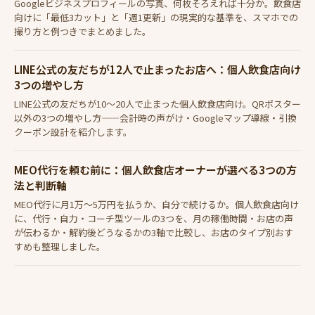
Googleビジネスプロフィールの写真、何枚そろえれば十分か。飲食店
向けに「最低3カット」と「週1更新」の現実的な基準を、スマホでの
撮り方と例つきでまとめました。
LINE公式の友だちが12人で止まったお店へ：個人飲食店向け
3つの増やし方
LINE公式の友だちが10〜20人で止まった個人飲食店向け。QRポスター
以外の3つの増やし方——会計時の声がけ・Googleマップ導線・引換
クーポン設計を紹介します。
MEO代行を頼む前に：個人飲食店オーナーが選べる3つの方
法と判断軸
MEO代行に月1万〜5万円を払うか、自分で続けるか。個人飲食店向け
に、代行・自力・コーチ型ツールの3つを、月の稼働時間・お店の声
が伝わるか・解約後どうなるかの3軸で比較し、お店のタイプ別おす
すめも整理しました。