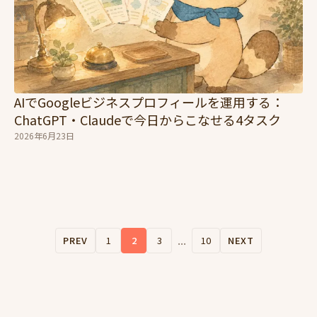
AIでGoogleビジネスプロフィールを運用する：
ChatGPT・Claudeで今日からこなせる4タスク
2026年6月23日
...
PREV
1
2
3
10
NEXT