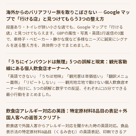
海外からのバリアフリー旅を取りこぼさない — Google マッ
プで「行ける店」と見つけてもらう3つの整え方
段差あり・トイレが狭い小さな店でも、Google マップで「行ける
店」と見つけてもらえます。GBPの属性・写真・英語1行返信の3面
で、車椅子・ベビーカー・静かな席など多様なニーズに誠実にシグナ
ルを送る整え方を、具体例つきでまとめました。
「うちにインバウンドは無理」5つの誤解と現実：観光客動
線にある個人飲食店オーナーへ
「英語できない」「うちは地味」「観光客は単価低い」「翻訳メニュ
ー面倒」「リピートしない」——観光地立地で動けない個人飲食店オ
ーナー向けに、5つの誤解と数字での反証、それぞれに15分でできる
最小行動をまとめました。
飲食店アレルギー対応の英語：特定原材料8品目の表記＋外
国人客への返答スクリプト
飲食店で外国人客からアレルギー対応を聞かれた時の英語対応。食品
表示法の特定原材料8品目（くるみ含む）の英語表記、印刷できるア