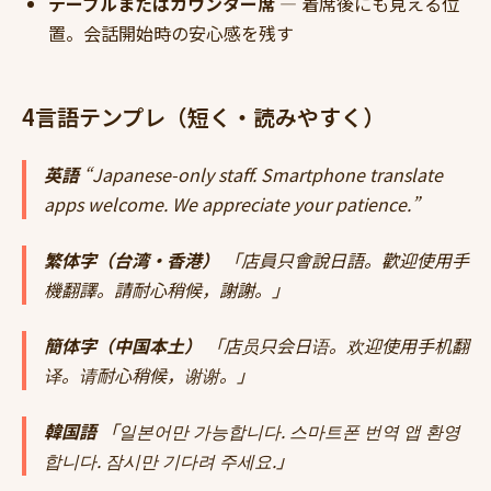
テーブルまたはカウンター席
— 着席後にも見える位
置。会話開始時の安心感を残す
4言語テンプレ（短く・読みやすく）
英語
“Japanese-only staff. Smartphone translate
apps welcome. We appreciate your patience.”
繁体字（台湾・香港）
「店員只會說日語。歡迎使用手
機翻譯。請耐心稍候，謝謝。」
簡体字（中国本土）
「店员只会日语。欢迎使用手机翻
译。请耐心稍候，谢谢。」
韓国語
「일본어만 가능합니다. 스마트폰 번역 앱 환영
합니다. 잠시만 기다려 주세요.」