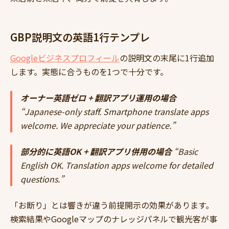
GBP説明文の英語1行テンプレ
Googleビジネスプロフィール
の説明文の末尾に1行追加
します。実態に合うものを1つで十分です。
オーナー英語ゼロ + 翻訳アプリ運用の場合
“Japanese-only staff. Smartphone translate apps
welcome. We appreciate your patience.”
部分的に英語OK + 翻訳アプリ併用の場合
“Basic
English OK. Translation apps welcome for detailed
questions.”
「お断り」とは響きが違う前提開示の効果があります。
検索結果やGoogleマップのナレッジパネルで観光客が事