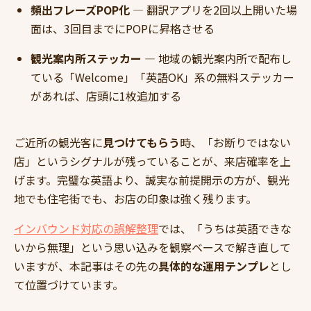
頻出フレーズPOP化
— 翻訳アプリを2回以上開いた場
面は、3回目までにPOPに昇格させる
観光案内所ステッカー
— 地域の観光案内所で配布し
ている「Welcome」「英語OK」系の無料ステッカー
があれば、店頭に1枚追加する
ご近所の観光客に
見つけてもらう
時、「お断りではない
店」というシグナルが残っていることが、来店確率を上
げます。完璧な英語より、誠実な前提開示の方が、観光
地でも住宅街でも、お店の印象は強く残ります。
インバウンド対応の誤解整理
では、「うちは英語できな
いから無理」という思い込みを観察ベースで解き直して
いますが、本記事はその先の
具体的な運用テンプレ
とし
て位置づけています。