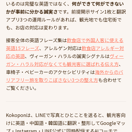
いるのは完璧な英語ではなく、
何ができて何ができない
かが事前に分かる誠実さ
です。前提開示サイン1枚と翻訳
アプリ3つの運用ルールがあれば、観光地でも住宅街で
も、お店の対応は変わります。
接客全体の英語フレーズ集は
飲食店で外国人客に使える
英語15フレーズ
、アレルゲン対応は
飲食店アレルギー対
応の英語
、ヴィーガン・ハラルの誠実シグナルは
ヴィー
ガン・ハラル対応がなくても観光客に選ばれる伝え方
、
車椅子・ベビーカーのアクセシビリティは
海外からのバ
リアフリー旅を取りこぼさない3つの整え方
も合わせて
ご覧ください。
Kokoponは、LINEで写真とひとことを送ると、観光客向
けに英語・中国語・韓国語に翻訳・整形してGoogleマッ
プ・Instagram・LINE公式に同時配信するAIコーチで