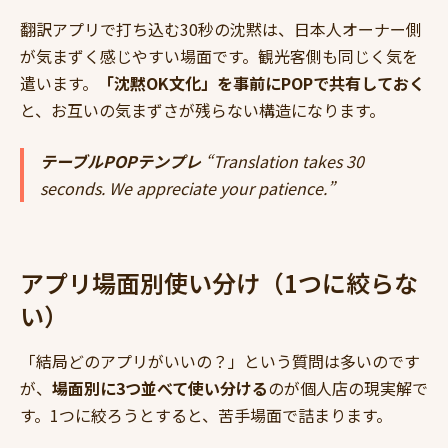
翻訳アプリで打ち込む30秒の沈黙は、日本人オーナー側
が気まずく感じやすい場面です。観光客側も同じく気を
遣います。
「沈黙OK文化」を事前にPOPで共有しておく
と、お互いの気まずさが残らない構造になります。
テーブルPOPテンプレ
“Translation takes 30
seconds. We appreciate your patience.”
アプリ場面別使い分け（1つに絞らな
い）
「結局どのアプリがいいの？」という質問は多いのです
が、
場面別に3つ並べて使い分ける
のが個人店の現実解で
す。1つに絞ろうとすると、苦手場面で詰まります。