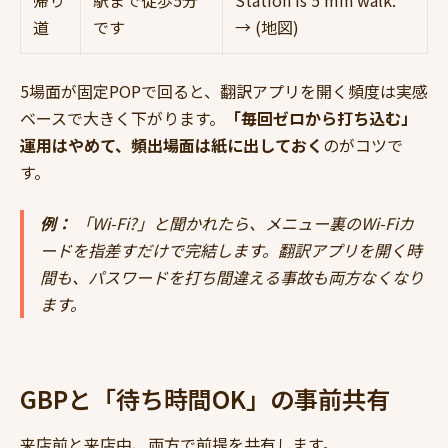
帰り
駅まで徒歩5分
Station is 5 min walk.
道
です
→ (地図)
5場面が固定POPで回ると、翻訳アプリを開く頻度は実感
ベースで大きく下がります。
「毎回ゼロから打ち込む」
運用はやめて、頻出場面は紙に出しておく
のがコツで
す。
例：
「Wi-Fi?」と聞かれたら、メニュー裏のWi-Fiカ
ードを指差すだけで完結します。翻訳アプリを開く時
間も、パスワードを打ち間違える事故も両方なくなり
ます。
GBPと「待ち時間OK」の事前共有
来店前と来店中、両方で前提を共有します。