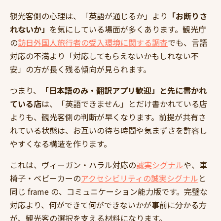
観光客側の心理は、「英語が通じるか」より
「お断りさ
れないか」
を気にしている場面が多くあります。観光庁
の
訪日外国人旅行者の受入環境に関する調査
でも、言語
対応の不満より「対応してもらえないかもしれない不
安」の方が長く残る傾向が見られます。
つまり、
「日本語のみ・翻訳アプリ歓迎」と先に書かれ
ている店
は、「英語できません」とだけ書かれている店
よりも、観光客側の判断が早くなります。前提が共有さ
れている状態は、お互いの待ち時間や気まずさを許容し
やすくなる構造を作ります。
これは、ヴィーガン・ハラル対応の
誠実シグナル
や、車
椅子・ベビーカーの
アクセシビリティの誠実シグナル
と
同じ frame の、コミュニケーション能力版です。完璧な
対応より、何ができて何ができないかが事前に分かる方
が、観光客の選択を支える材料になります。