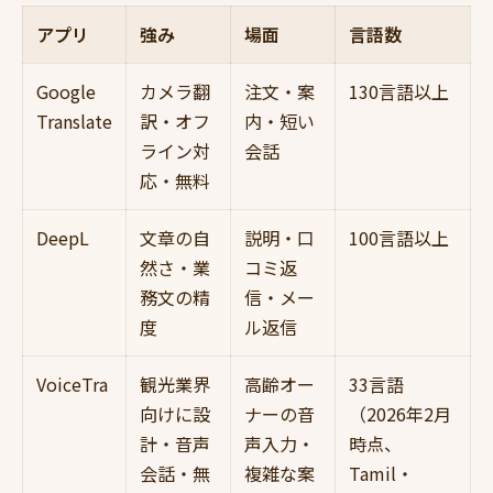
アプリ
強み
場面
言語数
Google
カメラ翻
注文・案
130言語以上
Translate
訳・オフ
内・短い
ライン対
会話
応・無料
DeepL
文章の自
説明・口
100言語以上
然さ・業
コミ返
務文の精
信・メー
度
ル返信
VoiceTra
観光業界
高齢オー
33言語
向けに設
ナーの音
（2026年2月
計・音声
声入力・
時点、
会話・無
複雑な案
Tamil・