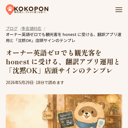
Skip to content
ブログ
多言語対応
オーナー英語ゼロでも観光客を honest に受ける、翻訳アプリ運
用と「沈黙OK」店頭サインのテンプレ
オーナー英語ゼロでも観光客を
honest に受ける、翻訳アプリ運用と
「沈黙OK」店頭サインのテンプレ
2026年5月29日
·
18分で読めます