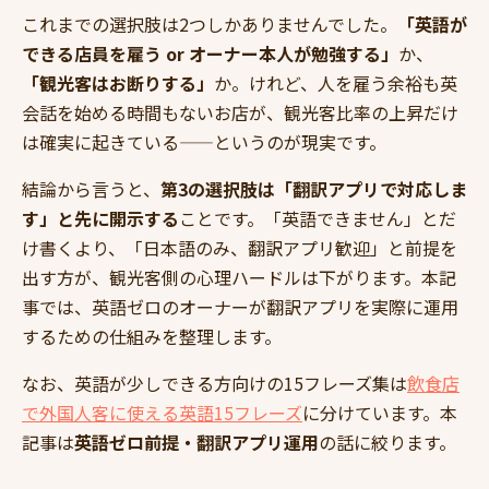
これまでの選択肢は2つしかありませんでした。
「英語が
できる店員を雇う or オーナー本人が勉強する」
か、
「観光客はお断りする」
か。けれど、人を雇う余裕も英
会話を始める時間もないお店が、観光客比率の上昇だけ
は確実に起きている——というのが現実です。
結論から言うと、
第3の選択肢は「翻訳アプリで対応しま
す」と先に開示する
ことです。「英語できません」とだ
け書くより、「日本語のみ、翻訳アプリ歓迎」と前提を
出す方が、観光客側の心理ハードルは下がります。本記
事では、英語ゼロのオーナーが翻訳アプリを実際に運用
するための仕組みを整理します。
なお、英語が少しできる方向けの15フレーズ集は
飲食店
で外国人客に使える英語15フレーズ
に分けています。本
記事は
英語ゼロ前提・翻訳アプリ運用
の話に絞ります。